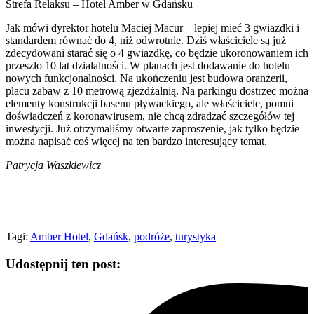
Strefa Relaksu – Hotel Amber w Gdańsku
Jak mówi dyrektor hotelu Maciej Macur – lepiej mieć 3 gwiazdki i
standardem równać do 4, niż odwrotnie. Dziś właściciele są już
zdecydowani starać się o 4 gwiazdkę, co będzie ukoronowaniem ich
przeszło 10 lat działalności. W planach jest dodawanie do hotelu
nowych funkcjonalności. Na ukończeniu jest budowa oranżerii,
placu zabaw z 10 metrową zjeżdżalnią. Na parkingu dostrzec można
elementy konstrukcji basenu pływackiego, ale właściciele, pomni
doświadczeń z koronawirusem, nie chcą zdradzać szczegółów tej
inwestycji. Już otrzymaliśmy otwarte zaproszenie, jak tylko będzie
można napisać coś więcej na ten bardzo interesujący temat.
Patrycja Waszkiewicz
Tagi:
Amber Hotel
,
Gdańsk
,
podróże
,
turystyka
Udostępnij ten post: