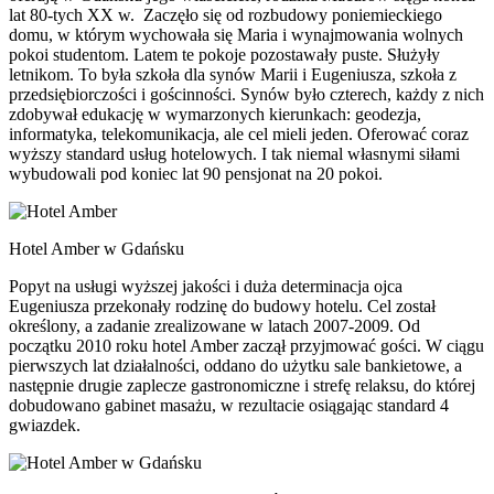
lat 80-tych XX w. Zaczęło się od rozbudowy poniemieckiego
domu, w którym wychowała się Maria i wynajmowania wolnych
pokoi studentom. Latem te pokoje pozostawały puste. Służyły
letnikom. To była szkoła dla synów Marii i Eugeniusza, szkoła z
przedsiębiorczości i gościnności. Synów było czterech, każdy z nich
zdobywał edukację w wymarzonych kierunkach: geodezja,
informatyka, telekomunikacja, ale cel mieli jeden. Oferować coraz
wyższy standard usług hotelowych. I tak niemal własnymi siłami
wybudowali pod koniec lat 90 pensjonat na 20 pokoi.
Hotel Amber w Gdańsku
Popyt na usługi wyższej jakości i duża determinacja ojca
Eugeniusza przekonały rodzinę do budowy hotelu. Cel został
określony, a zadanie zrealizowane w latach 2007-2009. Od
początku 2010 roku hotel Amber zaczął przyjmować gości. W ciągu
pierwszych lat działalności, oddano do użytku sale bankietowe, a
następnie drugie zaplecze gastronomiczne i strefę relaksu, do której
dobudowano gabinet masażu, w rezultacie osiągając standard 4
gwiazdek.