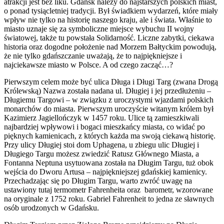
atrakcji jest bez liku. Gdańsk należy do najstarszych polskich miast,
o ponad tysiącletniej tradycji. Był świadkiem wydarzeń, które miały
wpływ nie tylko na historię naszego kraju, ale i świata. Właśnie to
miasto uznaje się za symboliczne miejsce wybuchu II wojny
światowej, także tu powstała Solidarność. Liczne zabytki, ciekawa
historia oraz dogodne położenie nad Morzem Bałtyckim powodują,
że nie tylko gdańszczanie uważają, że to najpiękniejsze i
najciekawsze miasto w Polsce. A od czego zacząć…?
Pierwszym celem może być ulica Długa i Długi Targ (zwana Drogą
Królewską) Nazwa została nadana ul. Długiej i jej przedłużeniu –
Długiemu Targowi – w związku z uroczystymi wjazdami polskich
monarchów do miasta. Pierwszym uroczyście witanym królem był
Kazimierz Jagiellończyk w 1457 roku. Ulice tą zamieszkiwali
najbardziej wpływowi i bogaci mieszkańcy miasta, co widać po
pięknych kamienicach, z których każda ma swoją ciekawą historię.
Przy ulicy Długiej stoi dom Uphagena, u zbiegu ulic Długiej i
Długiego Targu możesz zwiedzić Ratusz Głównego Miasta, a
Fontanna Neptuna usytuowana została na Długim Targu, tuż obok
wejścia do Dworu Artusa – najpiękniejszej gdańskiej kamienicy.
Przechadzając się po Długim Targu, warto zwróć uwagę na
ustawiony tutaj termometr Fahrenheita oraz barometr, wzorowane
na oryginale z 1752 roku. Gabriel Fahrenheit to jedna ze sławnych
osób urodzonych w Gdańsku.