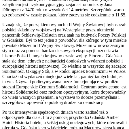
zabytkiem jest trzykondygnacyjny zegar astronomiczny Jana
Düringera z 1470 roku o wysokości 14 metrów. Szczególnie warto
go zobaczyć w czasie pokazu, który zaczyna się codziennie o 11:55.
Uznaje się, że początkiem wybuchu II Wojny Światowej był ostrzał
polskiej składnicy wojskowej na Westerplatte przez niemiecki
pancernik Schleswig-Holstein oraz atak na budynek Poczty Polskiej
w Gdańsku. Był to też jeden z powodów, dla którego w tym mieście
powstało Muzeum II Wojny Światowej. Muzeum w nowoczesnym
stylu oraz za pomocą bardzo ciekawych ekspozycji przedstawia
historie Polski i innych krajów w czasie wojny. Stocznia Gdańska
stała się tłem jednych z najbardziej doniosłych wydarzeń polskiej i
europejskiej historii najnowszej. To właśnie tu wszystko się zaczęło:
Solidarność, Okrągły Stół, a w końcu upadek komunizmu w Polsce.
Chociaż od wydarzeń minęło już wiele lat, pamięć tamtych dni jest
tu wciąż żywa i podtrzymywana przez funkcjonujące w pobliżu
stoczni Europejskie Centrum Solidarności. Centrum poświęcone jest
historii Solidarności oraz ruchom opozycyjnym, które doprowadziły
do wielu ważnych przemian, a wystawa to dobrze przemyślana i
szczegółowa opowieść o polskiej drodze ku demokracji.
Po tak intensywnie spędzonych dniach warto zadbać też o
odpoczynek dla ciała. I tu z pomocą przychodzi Gdański Amber
Hotel. Historia hotelu, a ściślej usług noclegowych, które oferowali i
oferują w Gdańsku jego właściciele, rodzina Macurów sięga końca