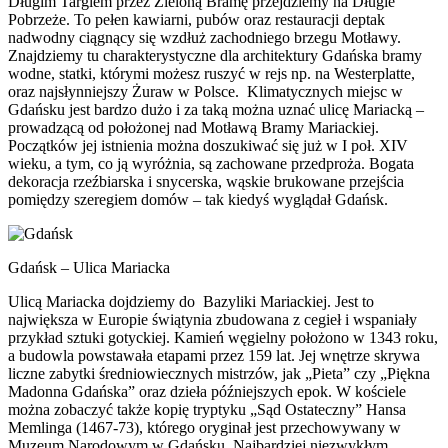
Długim Targiem przez Zieloną Bramę przejdziemy na Długie
Pobrzeże. To pełen kawiarni, pubów oraz restauracji deptak
nadwodny ciągnący się wzdłuż zachodniego brzegu Motławy.
Znajdziemy tu charakterystyczne dla architektury Gdańska bramy
wodne, statki, którymi możesz ruszyć w rejs np. na Westerplatte,
oraz najsłynniejszy Żuraw w Polsce. Klimatycznych miejsc w
Gdańsku jest bardzo dużo i za taką można uznać ulicę Mariacką –
prowadzącą od położonej nad Motławą Bramy Mariackiej.
Początków jej istnienia można doszukiwać się już w I poł. XIV
wieku, a tym, co ją wyróżnia, są zachowane przedproża. Bogata
dekoracja rzeźbiarska i snycerska, wąskie brukowane przejścia
pomiędzy szeregiem domów – tak kiedyś wyglądał Gdańsk.
Gdańsk – Ulica Mariacka
Ulicą Mariacka dojdziemy do Bazyliki Mariackiej. Jest to
największa w Europie świątynia zbudowana z cegieł i wspaniały
przykład sztuki gotyckiej. Kamień węgielny położono w 1343 roku,
a budowla powstawała etapami przez 159 lat. Jej wnętrze skrywa
liczne zabytki średniowiecznych mistrzów, jak „Pieta” czy „Piękna
Madonna Gdańska” oraz dzieła późniejszych epok. W kościele
można zobaczyć także kopię tryptyku „Sąd Ostateczny” Hansa
Memlinga (1467-73), którego oryginał jest przechowywany w
Muzeum Narodowym w Gdańsku. Najbardziej niezwykłym