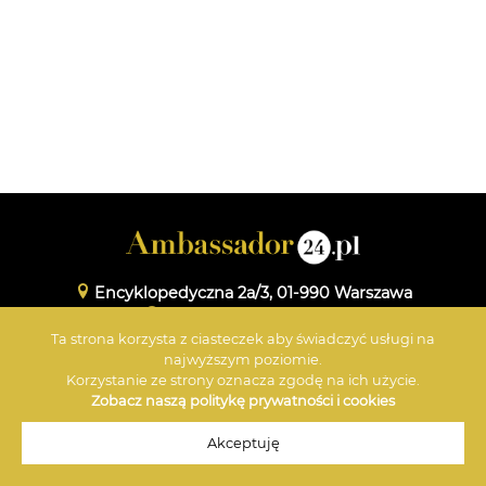
Encyklopedyczna 2a/3, 01-990 Warszawa
www.maxmedia.org.pl
Ta strona korzysta z ciasteczek aby świadczyć usługi na
+48 601 359 696
najwyższym poziomie.
Korzystanie ze strony oznacza zgodę na ich użycie.
Zobacz naszą politykę prywatności i cookies
© 2026 Ambassador
Akceptuję