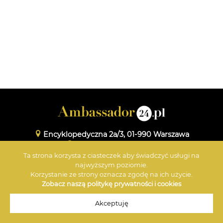
Encyklopedyczna 2a/3, 01-990 Warszawa
www.maxmedia.org.pl
Ta strona korzysta z ciasteczek aby świadczyć usługi na
+48 601 359 696
najwyższym poziomie.
Korzystanie ze strony oznacza zgodę na ich użycie.
Zobacz naszą politykę prywatności i cookies
© 2026 Ambassador
Akceptuję