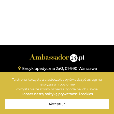
Encyklopedyczna 2a/3, 01-990 Warszawa
www.maxmedia.org.pl
Ta strona korzysta z ciasteczek aby świadczyć usługi na
+48 601 359 696
najwyższym poziomie.
Korzystanie ze strony oznacza zgodę na ich użycie.
Zobacz naszą politykę prywatności i cookies
© 2026 Ambassador
Akceptuję