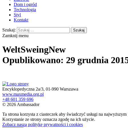
Dom i ogród
Technologia
Styl
Kontakt
Szukaj:
Zamknij menu
WeltSweingNew
Opublikowano: 29 grudnia 201
Encyklopedyczna 2a/3, 01-990 Warszawa
www.maxmedia.org.pl
+48 601 359 696
© 2026 Ambassador
Ta strona korzysta z ciasteczek aby świadczyć usługi na najwyższym
Korzystanie ze strony oznacza zgodę na ich użycie.
Zobacz naszą politykę prywatności i cookies