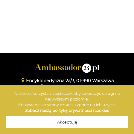
Encyklopedyczna 2a/3, 01-990 Warszawa
www.maxmedia.org.pl
Ta strona korzysta z ciasteczek aby świadczyć usługi na
+48 601 359 696
najwyższym poziomie.
Korzystanie ze strony oznacza zgodę na ich użycie.
Zobacz naszą politykę prywatności i cookies
© 2026 Ambassador
Akceptuję