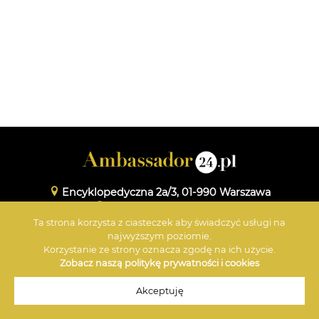
Encyklopedyczna 2a/3, 01-990 Warszawa
www.maxmedia.org.pl
Ta strona korzysta z ciasteczek aby świadczyć usługi na
+48 601 359 696
najwyższym poziomie.
Korzystanie ze strony oznacza zgodę na ich użycie.
Zobacz naszą politykę prywatności i cookies
© 2026 Ambassador
Akceptuję