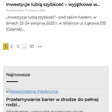
Inwestycje lubią szybkość – wyjątkowe w...
Opublikowano: 17 sierpnia 2023
„Inwestycje lubią szybkość”– pod takim hasłem, w
dniach 22-24 sierpnia 2023 r. w Wiślince ul. Łąkowa 233
(Gdańsk)...
1
2
3
…
10
>>
Najnowsze
Przełamywanie barier w drodze do pełnej
rodzi...
Współczesny, niezwykle dynamiczny świat