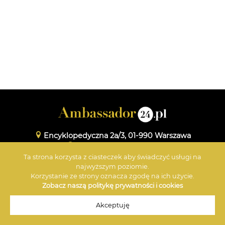
Encyklopedyczna 2a/3, 01-990 Warszawa
www.maxmedia.org.pl
Ta strona korzysta z ciasteczek aby świadczyć usługi na
+48 601 359 696
najwyższym poziomie.
Korzystanie ze strony oznacza zgodę na ich użycie.
Zobacz naszą politykę prywatności i cookies
© 2026 Ambassador
Akceptuję