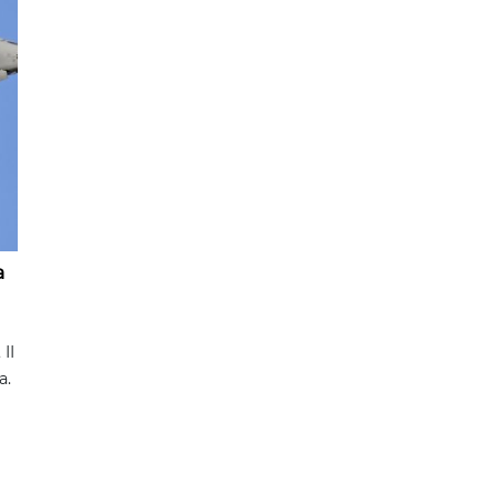
a
II
a.