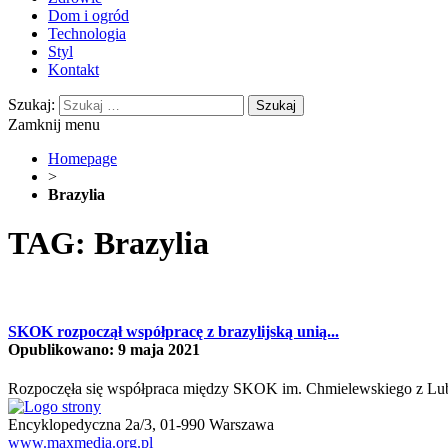
Dom i ogród
Technologia
Styl
Kontakt
Szukaj:
Zamknij menu
Homepage
>
Brazylia
TAG: Brazylia
SKOK rozpoczął współpracę z brazylijską unią...
Opublikowano: 9 maja 2021
Rozpoczęła się współpraca między SKOK im. Chmielewskiego z Lubl
Encyklopedyczna 2a/3, 01-990 Warszawa
www.maxmedia.org.pl