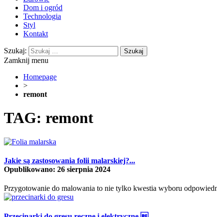
Dom i ogród
Technologia
Styl
Kontakt
Szukaj:
Zamknij menu
Homepage
>
remont
TAG: remont
Jakie są zastosowania folii malarskiej?...
Opublikowano: 26 sierpnia 2024
Przygotowanie do malowania to nie tylko kwestia wyboru odpowiednieg
Przecinarki do gresu ręczne i elektryczne ...