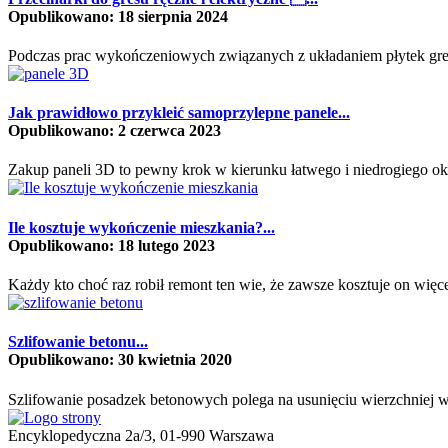
Opublikowano: 18 sierpnia 2024
Podczas prac wykończeniowych związanych z układaniem płytek gresow
Jak prawidłowo przykleić samoprzylepne panele...
Opublikowano: 2 czerwca 2023
Zakup paneli 3D to pewny krok w kierunku łatwego i niedrogiego ok
Ile kosztuje wykończenie mieszkania?...
Opublikowano: 18 lutego 2023
Każdy kto choć raz robił remont ten wie, że zawsze kosztuje on więc
Szlifowanie betonu...
Opublikowano: 30 kwietnia 2020
Szlifowanie posadzek betonowych polega na usunięciu wierzchniej w
Encyklopedyczna 2a/3, 01-990 Warszawa