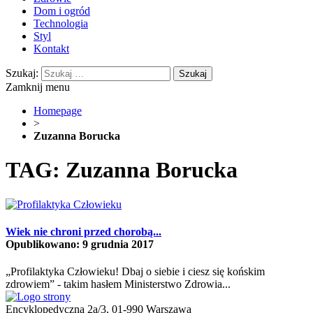
Dom i ogród
Technologia
Styl
Kontakt
Szukaj:
Zamknij menu
Homepage
>
Zuzanna Borucka
TAG: Zuzanna Borucka
Wiek nie chroni przed chorobą...
Opublikowano: 9 grudnia 2017
„Profilaktyka Człowieku! Dbaj o siebie i ciesz się końskim
zdrowiem” - takim hasłem Ministerstwo Zdrowia...
Encyklopedyczna 2a/3, 01-990 Warszawa