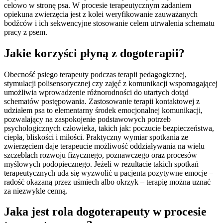
celowo w stronę psa. W procesie terapeutycznym zadaniem
opiekuna zwierzęcia jest z kolei weryfikowanie zauważanych
bodźców i ich sekwencyjne stosowanie celem utrwalenia schematu
pracy z psem.
Jakie korzyści płyną z dogoterapii?
Obecność psiego terapeuty podczas terapii pedagogicznej,
stymulacji polisensorycznej czy zajęć z komunikacji wspomagającej
umożliwia wprowadzenie różnorodności do utartych dotąd
schematów postępowania. Zastosowanie terapii kontaktowej z
udziałem psa to elementarny środek emocjonalnej komunikacji,
pozwalający na zaspokojenie podstawowych potrzeb
psychologicznych człowieka, takich jak: poczucie bezpieczeństwa,
ciepła, bliskości i miłości. Praktyczny wymiar spotkania ze
zwierzęciem daje terapeucie możliwość oddziaływania na wielu
szczeblach rozwoju fizycznego, poznawczego oraz procesów
myślowych podopiecznego. Jeżeli w rezultacie takich spotkań
terapeutycznych uda się wyzwolić u pacjenta pozytywne emocje –
radość okazaną przez uśmiech albo okrzyk – terapię można uznać
za niezwykle cenną.
Jaka jest rola dogoterapeuty w procesie