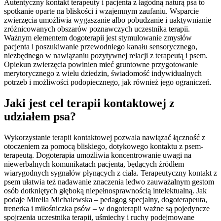
Autentyczny kontakt terapeuty i pacjenta z łagodną naturą psa to
spotkanie oparte na bliskości i wzajemnym zaufaniu. Wsparcie
zwierzęcia umożliwia wygaszanie albo pobudzanie i uaktywnianie
zróżnicowanych obszarów poznawczych uczestnika terapii.
Ważnym elementem dogoterapii jest stymulowanie zmysłów
pacjenta i poszukiwanie przewodniego kanału sensorycznego,
niezbędnego w nawiązaniu pozytywnej relacji z terapeutą i psem.
Opiekun zwierzęcia powinien mieć gruntowne przygotowanie
merytorycznego z wielu dziedzin, świadomość indywidualnych
potrzeb i możliwości podopiecznego, jak również jego ograniczeń.
Jaki jest cel terapii kontaktowej z
udziałem psa?
Wykorzystanie terapii kontaktowej pozwala nawiązać łączność z
otoczeniem za pomocą bliskiego, dotykowego kontaktu z psem-
terapeutą. Dogoterapia umożliwia koncentrowanie uwagi na
niewerbalnych komunikatach pacjenta, będących źródłem
wiarygodnych sygnałów płynących z ciała. Terapeutyczny kontakt z
psem ułatwia też nadawanie znaczenia ledwo zauważalnym gestom
osób dotkniętych głęboką niepełnosprawnością intelektualną. Jak
podaje Mirella Michalewska – pedagog specjalny, dogoterapeuta,
trenerka i miłośniczka psów – w dogoterapii ważne są pojedyncze
spojrzenia uczestnika terapii, uśmiechy i ruchy podejmowane