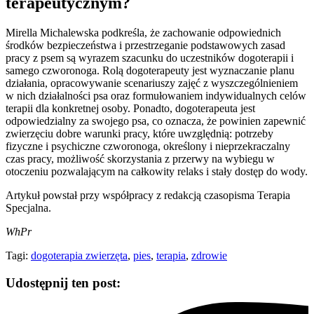
terapeutycznym?
Mirella Michalewska podkreśla, że zachowanie odpowiednich
środków bezpieczeństwa i przestrzeganie podstawowych zasad
pracy z psem są wyrazem szacunku do uczestników dogoterapii i
samego czworonoga. Rolą dogoterapeuty jest wyznaczanie planu
działania, opracowywanie scenariuszy zajęć z wyszczególnieniem
w nich działalności psa oraz formułowaniem indywidualnych celów
terapii dla konkretnej osoby. Ponadto, dogoterapeuta jest
odpowiedzialny za swojego psa, co oznacza, że powinien zapewnić
zwierzęciu dobre warunki pracy, które uwzględnią: potrzeby
fizyczne i psychiczne czworonoga, określony i nieprzekraczalny
czas pracy, możliwość skorzystania z przerwy na wybiegu w
otoczeniu pozwalającym na całkowity relaks i stały dostęp do wody.
Artykuł powstał przy współpracy z redakcją czasopisma Terapia
Specjalna.
WhPr
Tagi:
dogoterapia zwierzęta
,
pies
,
terapia
,
zdrowie
Udostępnij ten post: