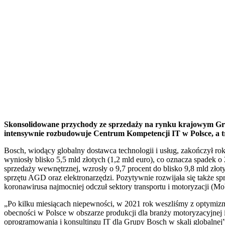
Skonsolidowane przychody ze sprzedaży na rynku krajowym Grupy 
intensywnie rozbudowuje Centrum Kompetencji IT w Polsce, a tra
Bosch, wiodący globalny dostawca technologii i usług, zakończył 
wyniosły blisko 5,5 mld złotych (1,2 mld euro), co oznacza spadek 
sprzedaży wewnętrznej, wzrosły o 9,7 procent do blisko 9,8 mld zł
sprzętu AGD oraz elektronarzędzi. Pozytywnie rozwijała się takż
koronawirusa najmocniej odczuł sektory transportu i motoryzacji (Mob
„Po kilku miesiącach niepewności, w 2021 rok weszliśmy z optymizm
obecności w Polsce w obszarze produkcji dla branży motoryzacyjne
oprogramowania i konsultingu IT dla Grupy Bosch w skali globalnej”