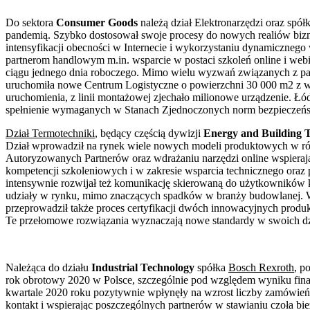
Do sektora
Consumer Goods
należą dział Elektronarzędzi oraz s
pandemią. Szybko dostosował swoje procesy do nowych realiów bizn
intensyfikacji obecności w Internecie i wykorzystaniu dynamiczneg
partnerom handlowym m.in. wsparcie w postaci szkoleń online i web
ciągu jednego dnia roboczego. Mimo wielu wyzwań związanych z p
uruchomiła nowe Centrum Logistyczne o powierzchni 30 000 m2 z wł
uruchomienia, z linii montażowej zjechało milionowe urządzenie. Łó
spełnienie wymaganych w Stanach Zjednoczonych norm bezpieczeń
Dział Termotechniki
, będący częścią dywizji
Energy and Building 
Dział wprowadził na rynek wiele nowych modeli produktowych w róż
Autoryzowanych Partnerów oraz wdrażaniu narzędzi online wspierają
kompetencji szkoleniowych i w zakresie wsparcia technicznego ora
intensywnie rozwijał też komunikację skierowaną do użytkowników
udziały w rynku, mimo znaczących spadków w branży budowlanej. 
przeprowadził także proces certyfikacji dwóch innowacyjnych pr
Te przełomowe rozwiązania wyznaczają nowe standardy w swoich dz
Należąca do działu
Industrial Technology
spółka
Bosch Rexroth
, p
rok obrotowy 2020 w Polsce, szczególnie pod względem wyniku finan
kwartale 2020 roku pozytywnie wpłynęły na wzrost liczby zamówień. 
kontakt i wspierając poszczególnych partnerów w stawianiu czoła b