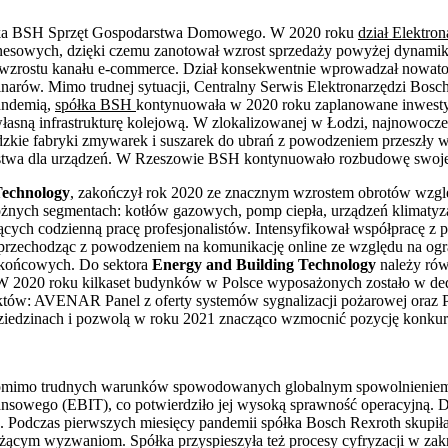
półka BSH Sprzęt Gospodarstwa Domowego. W 2020 roku
dział Elektro
esowych, dzięki czemu zanotował wzrost sprzedaży powyżej dynamiki 
o wzrostu kanału e-commerce. Dział konsekwentnie wprowadzał nowato
inarów. Mimo trudnej sytuacji, Centralny Serwis Elektronarzędzi Bos
andemią,
spółka BSH
kontynuowała w 2020 roku zaplanowane inwesty
asną infrastrukturę kolejową. W zlokalizowanej w Łodzi, najnowocze
dzkie fabryki zmywarek i suszarek do ubrań z powodzeniem przeszły wy
stwa dla urządzeń. W Rzeszowie BSH kontynuowało rozbudowę swoj
Technology
, zakończył rok 2020 ze znacznym wzrostem obrotów wzgl
nych segmentach: kotłów gazowych, pomp ciepła, urządzeń klimatyzacy
cych codzienną pracę profesjonalistów. Intensyfikował współpracę z
z przechodząc z powodzeniem na komunikację online ze względu na og
 końcowych. Do sektora
Energy and Building Technology
należy ró
W 2020 roku kilkaset budynków w Polsce wyposażonych zostało w de
oduktów: AVENAR Panel z oferty systemów sygnalizacji pożarowej o
iedzinach i pozwolą w roku 2021 znacząco wzmocnić pozycję konkur
omimo trudnych warunków spowodowanych globalnym spowolnieniem 
sowego (EBIT), co potwierdziło jej wysoką sprawność operacyjną. Dz
Podczas pierwszych miesięcy pandemii spółka Bosch Rexroth skupiła s
ieżącym wyzwaniom. Spółka przyspieszyła też procesy cyfryzacji w za