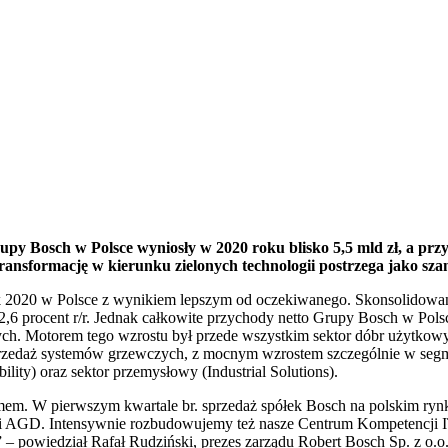
Bosch w Polsce wyniosły w 2020 roku blisko 5,5 mld zł, a przych
nsformację w kierunku zielonych technologii postrzega jako szan
rok 2020 w Polsce z wynikiem lepszym od oczekiwanego. Skonsolidowa
o 2,6 procent r/r. Jednak całkowite przychody netto Grupy Bosch w Po
otych. Motorem tego wzrostu był przede wszystkim sektor dóbr użytko
e sprzedaż systemów grzewczych, z mocnym wzrostem szczególnie w s
ility) oraz sektor przemysłowy (Industrial Solutions).
em. W pierwszym kwartale br. sprzedaż spółek Bosch na polskim rynk
j i AGD. Intensywnie rozbudowujemy też nasze Centrum Kompetencji I
 – powiedział Rafał Rudziński, prezes zarządu Robert Bosch Sp. z o.o