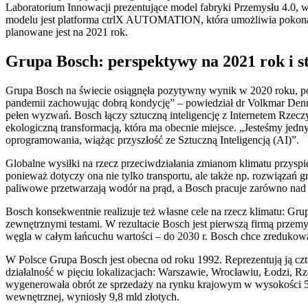
Laboratorium Innowacji prezentujące model fabryki Przemysłu 4.0, w 
modelu jest platforma ctrlX AUTOMATION, która umożliwia pokonani
planowane jest na 2021 rok.
Grupa Bosch: perspektywy na 2021 rok i s
Grupa Bosch na świecie osiągnęła pozytywny wynik w 2020 roku, po
pandemii zachowując dobrą kondycję” – powiedział dr Volkmar Denn
pełen wyzwań. Bosch łączy sztuczną inteligencję z Internetem Rzeczy
ekologiczną transformacją, która ma obecnie miejsce. „Jesteśmy jedn
oprogramowania, wiążąc przyszłość ze Sztuczną Inteligencją (AI)”.
Globalne wysiłki na rzecz przeciwdziałania zmianom klimatu przyspi
ponieważ dotyczy ona nie tylko transportu, ale także np. rozwiąza
paliwowe przetwarzają wodór na prąd, a Bosch pracuje zarówno nad 
Bosch konsekwentnie realizuje też własne cele na rzecz klimatu: Gru
zewnętrznymi testami. W rezultacie Bosch jest pierwszą firmą przemy
węgla w całym łańcuchu wartości – do 2030 r. Bosch chce zredukowa
W Polsce Grupa Bosch jest obecna od roku 1992. Reprezentują ją c
działalność w pięciu lokalizacjach: Warszawie, Wrocławiu, Łodzi, 
wygenerowała obrót ze sprzedaży na rynku krajowym w wysokości 5,
wewnętrznej, wyniosły 9,8 mld złotych.