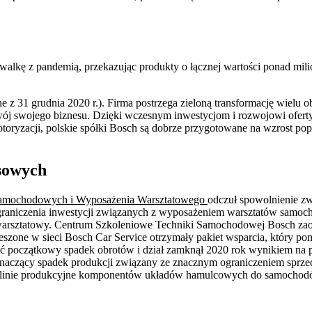
lkę z pandemią, przekazując produkty o łącznej wartości ponad mil
e z 31 grudnia 2020 r.). Firma postrzega zieloną transformację wielu
zwój swojego biznesu. Dzięki wczesnym inwestycjom i rozwojowi ofer
ryzacji, polskie spółki Bosch są dobrze przygotowane na wzrost pop
sowych
Samochodowych i Wyposażenia Warsztatowego
odczuł spowolnienie zw
ograniczenia inwestycji związanych z wyposażeniem warsztatów samo
k warsztatowy. Centrum Szkoleniowe Techniki Samochodowej Bosch zao
zeszone w sieci Bosch Car Service otrzymały pakiet wsparcia, który p
ić początkowy spadek obrotów i dział zamknął 2020 rok wynikiem na 
naczący spadek produkcji związany ze znacznym ograniczeniem sprze
sne linie produkcyjne komponentów układów hamulcowych do samochod