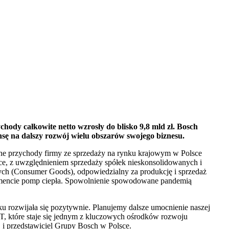
ody całkowite netto wzrosły do blisko 9,8 mld zł. Bosch
sę na dalszy rozwój wielu obszarów swojego biznesu.
ne przychody firmy ze sprzedaży na rynku krajowym w Polsce
lsce, z uwzględnieniem sprzedaży spółek nieskonsolidowanych i
wych (Consumer Goods), odpowiedzialny za produkcję i sprzedaż
egmencie pomp ciepła. Spowolnienie spowodowane pandemią
u rozwijała się pozytywnie. Planujemy dalsze umocnienie naszej
T, które staje się jednym z kluczowych ośrodków rozwoju
. i przedstawiciel Grupy Bosch w Polsce.