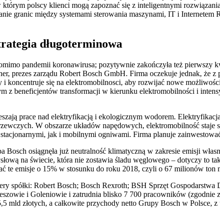
którym polscy klienci mogą zapoznać się z inteligentnymi rozwiązania
e granic między systemami sterowania maszynami, IT i Internetem R
trategia długoterminowa
mimo pandemii koronawirusa; pozytywnie zakończyła też pierwszy kwa
er, prezes zarządu Robert Bosch GmbH. Firma oczekuje jednak, że z
 i koncentruje się na elektromobilnosci, aby rozwijać nowe możliwośc
ym z beneficjentów transformacji w kierunku elektromobilności i inte
eszają prace nad elektryfikacją i ekologicznym wodorem. Elektryfikac
ń grzewczych. W obszarze układów napędowych, elektromobilność staj
stacjonarnymi, jak i mobilnymi ogniwami. Firma planuje zainwestowa
pa Bosch osiągnęła już neutralność klimatyczną w zakresie emisji włas
słową na świecie, która nie zostawia śladu węglowego – dotyczy to tak
ć te emisje o 15% w stosunku do roku 2018, czyli o 67 milionów ton 
ztery spółki: Robert Bosch; Bosch Rexroth; BSH Sprzęt Gospodarstwa
Rzeszowie i Goleniowie i zatrudnia blisko 7 700 pracowników (zgodni
5 mld złotych, a całkowite przychody netto Grupy Bosch w Polsce, z