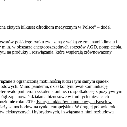
iona złotych kilkuset ośrodkom medycznym w Polsce” – dodał
 obszarów polskiego rynku związaną z walką ze zmianami klimatu i
ty m.in. w obszarze energooszczędnych sprzętów AGD, pomp ciepła,
ytu na produkty i rozwiązania, które wspierają zrównoważony
iązane z ograniczoną mobilnością ludzi i tym samym spadek
chodowych. Mimo pandemii, dział kontynuował komunikację
ferowało partnerom szkolenia online, co spotkało się z pozytywnym
omógł zaplanować działania biznesowe w trudnych miesiącach
poziomie roku 2019.
Fabryka układów hamulcowych Bosch w
daży samochodów na rynku europejskim. W drugiej połowie roku
ów elektrycznych i hybrydowych, i związana z nimi rozbudowa