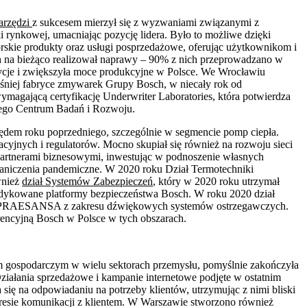
narzędzi
z sukcesem mierzył się z wyzwaniami związanymi z
rynkowej, umacniając pozycję lidera. Było to możliwe dzięki
rskie produkty oraz usługi posprzedażowe, oferując użytkownikom i
ch na bieżąco realizował naprawy – 90% z nich przeprowadzano w
cje i zwiększyła moce produkcyjne w Polsce. We Wrocławiu
śniej fabryce zmywarek Grupy Bosch, w niecały rok od
magającą certyfikację Underwriter Laboratories, która potwierdza
ego Centrum Badań i Rozwoju.
ędem roku poprzedniego, szczególnie w segmencie pomp ciepła.
jnych i regulatorów. Mocno skupiał się również na rozwoju sieci
 partnerami biznesowymi, inwestując w podnoszenie własnych
raniczenia pandemiczne. W 2020 roku Dział Termotechniki
wnież
dział Systemów Zabezpieczeń
, który w 2020 roku utrzymał
dykowane platformy bezpieczeństwa Bosch. W roku 2020 dział
raz PRAESANSA z zakresu dźwiękowych systemów ostrzegawczych.
encyjną Bosch w Polsce w tych obszarach.
gospodarczym w wielu sektorach przemysłu, pomyślnie zakończyła
iałania sprzedażowe i kampanie internetowe podjęte w ostatnim
ię na odpowiadaniu na potrzeby klientów, utrzymując z nimi bliski
kresie komunikacji z klientem. W Warszawie stworzono również