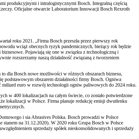
mi produkcyjnymi i intralogistycznymi Bosch. Integralną częścią
zeczy. Oficjalne otwarcie Laboratorium Innowacji Bosch Rexroth
rtał roku 2021. „Firma Bosch przeszła przez pierwszy rok
 powodu wciąż obecnych ryzyk pandemicznych, bieżący rok będzie
i biznesowe. Pojawiają się one w związku z technologiczną i
nsywnie rozszerzamy naszą działalność związaną z tworzeniem
ja to dla Bosch nowe możliwości w różnych obszarach biznesu,
e się podstawowym obszarem działalności firmy Bosch. Ogniwa
ć miliard euro w rozwój technologii ogniw paliwowych do 2024 roku.
nych w 400 lokalizacjach na całym świecie, co zostało potwierdzone
że lokalizacji w Polsce. Firma planuje redukcję emisji dwutlenku
metrycznych.
 Domowego i sia Abrasives Polska. Bosch prowadzi w Polsce
e ze stanem na 31.12.2020). W 2020 roku Grupa Bosch w Polsce
 uwzględnieniem sprzedaży spółek nieskonsolidowanych i sprzedaży