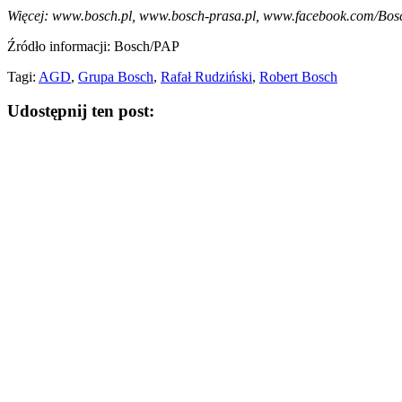
Więcej:
www.bosch.pl
,
www.bosch-prasa.pl
,
www.facebook.com/Bos
Źródło informacji: Bosch/PAP
Tagi:
AGD
,
Grupa Bosch
,
Rafał Rudziński
,
Robert Bosch
Udostępnij ten post: