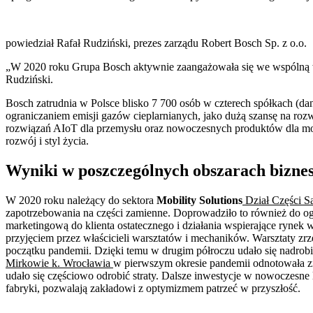
powiedział Rafał Rudziński, prezes zarządu Robert Bosch Sp. z o.o.
„W 2020 roku Grupa Bosch aktywnie zaangażowała się we wspólną wa
Rudziński.
Bosch zatrudnia w Polsce blisko 7 700 osób w czterech spółkach (dan
ograniczaniem emisji gazów cieplarnianych, jako dużą szansę na ro
rozwiązań AIoT dla przemysłu oraz nowoczesnych produktów dla moto
rozwój i styl życia.
Wyniki w poszczególnych obszarach bizne
W 2020 roku należący do sektora
Mobility Solutions
Dział Części 
zapotrzebowania na części zamienne. Doprowadziło to również do 
marketingową do klienta ostatecznego i działania wspierające ryne
przyjęciem przez właścicieli warsztatów i mechaników. Warsztaty zr
początku pandemii. Dzięki temu w drugim półroczu udało się nadrob
Mirkowie k. Wrocławia
w pierwszym okresie pandemii odnotowała z
udało się częściowo odrobić straty. Dalsze inwestycje w nowocze
fabryki, pozwalają zakładowi z optymizmem patrzeć w przyszłość.