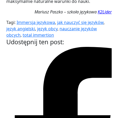
maksymalnie naturalne warunki do nauki.
Mariusz Paszko – szkoła językowa
K2Lider
Tagi:
Immersja językowa
,
jak nauczyć się języków
,
język angielski
,
język obcy
,
nauczanie języków
obcych
,
total immertion
Udostępnij ten post: