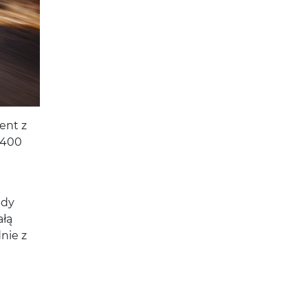
ent z
 400
edy
ałą
nie z