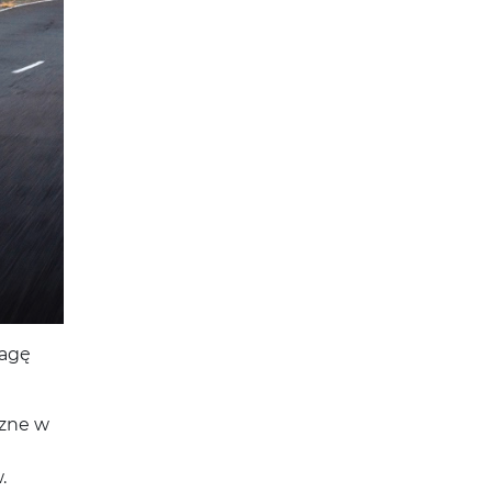
wagę
czne w
.