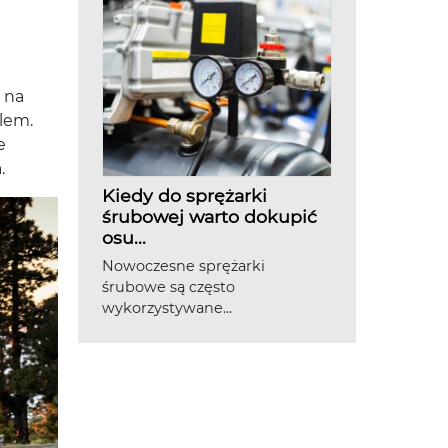
 na
lem.
e
.
Kiedy do sprężarki
śrubowej warto dokupić
osu...
Nowoczesne sprężarki
śrubowe są często
wykorzystywane...