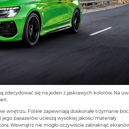
ogą zdecydować się na jeden z jaskrawych kolorów. Na u
ień.
we wnętrzu. Fotele zapewniają doskonałe trzymanie bo
jego pasażerów ucieszą wysokiej jakości materiały
óra. Wewnątrz nie mogło oczywiście zabraknąć ekranów