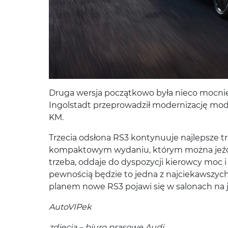
Druga wersja początkowo była nieco mocnie
Ingolstadt przeprowadził modernizację mo
KM.
Trzecia odsłona RS3 kontynuuje najlepsze 
kompaktowym wydaniu, którym można jeździć
trzeba, oddaje do dyspozycji kierowcy moc i
pewnością będzie to jedna z najciekawszy
planem nowe RS3 pojawi się w salonach na j
AutoVIPek
zdjęcia
– biuro prasowe Audi