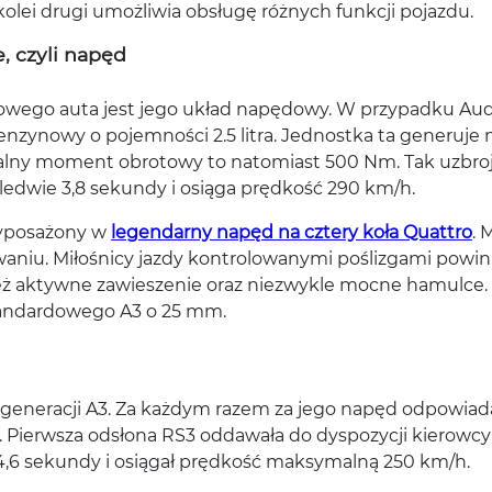
kolei drugi umożliwia obsługę różnych funkcji pojazdu.
, czyli napęd
wego auta jest jego układ napędowy. W przypadku Aud
benzynowy o pojemności 2.5 litra. Jednostka ta generuje
lny moment obrotowy to natomiast 500 Nm. Tak uzbro
ledwie 3,8 sekundy i osiąga prędkość 290 km/h.
wyposażony w
legendarny napęd na cztery koła Quattro
. 
towaniu. Miłośnicy jazdy kontrolowanymi poślizgami powin
eż aktywne zawieszenie oraz niezwykle mocne hamulce.
tandardowego A3 o 25 mm.
 generacji A3. Za każdym razem za jego napęd odpowiad
tra. Pierwsza odsłona RS3 oddawała do dyspozycji kierowc
,6 sekundy i osiągał prędkość maksymalną 250 km/h.