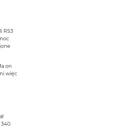
i RS3
 moc
jone
Ma on
ni więc
ał
y 340