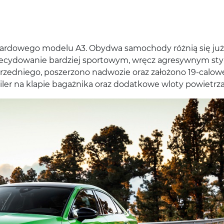
dardowego modelu A3. Obydwa samochody różnią się już
 zdecydowanie bardziej sportowym, wręcz agresywnym sty
zedniego, poszerzono nadwozie oraz założono 19-calow
iler na klapie bagażnika oraz dodatkowe wloty powietrza