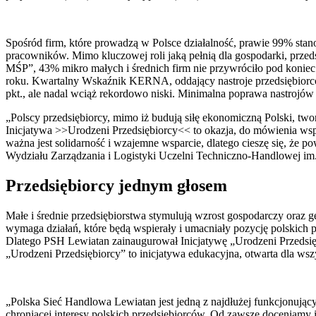
Spośród firm, które prowadzą w Polsce działalność, prawie 99% stan
pracowników. Mimo kluczowej roli jaką pełnią dla gospodarki, prze
MŚP”, 43% mikro małych i średnich firm nie przywróciło pod koniec 
roku. Kwartalny Wskaźnik KERNA, oddający nastroje przedsiębiorców
pkt., ale nadal wciąż rekordowo niski. Minimalna poprawa nastrojów
„Polscy przedsiębiorcy, mimo iż budują siłę ekonomiczną Polski, tworz
Inicjatywa >>Urodzeni Przedsiębiorcy<< to okazja, do mówienia wspó
ważna jest solidarność i wzajemne wsparcie, dlatego cieszę się, że 
Wydziału Zarządzania i Logistyki Uczelni Techniczno-Handlowej i
Przedsiębiorcy jednym głosem
Małe i średnie przedsiębiorstwa stymulują wzrost gospodarczy oraz
wymaga działań, które będą wspierały i umacniały pozycję polskich p
Dlatego PSH Lewiatan zainaugurował Inicjatywę „Urodzeni Przedsiębi
„Urodzeni Przedsiębiorcy” to inicjatywa edukacyjna, otwarta dla w
„Polska Sieć Handlowa Lewiatan jest jedną z najdłużej funkcjonując
chroniącej interesy polskich przedsiębiorców. Od zawsze doceniamy 