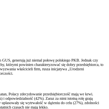
nych GUS, generują już niemal połowę polskiego PKB. Jednak czy
y, którymi powinien charakteryzować się dobry przedsiębiorca, to
wyzwania właścicieli firm, rusza inicjatywa „Urodzeni
orczości.
iatan, Polacy zdecydowanie przedsiębiorczość mają we krwi.
) i odpowiedzialność (42%). Zaraz za nimi istotną rolę grają
 uplasowały się wytrwałość w dążeniu do celu (27%), zdolności
atnich czasach nie mają lekko.