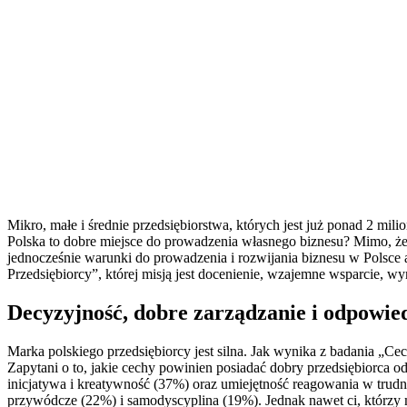
Mikro, małe i średnie przedsiębiorstwa, których jest już ponad 2 mi
Polska to dobre miejsce do prowadzenia własnego biznesu? Mimo, że 
jednocześnie warunki do prowadzenia i rozwijania biznesu w Polsce 
Przedsiębiorcy”, której misją jest docenienie, wzajemne wsparcie, w
Decyzyjność, dobre zarządzanie i odpowie
Marka polskiego przedsiębiorcy jest silna. Jak wynika z badania „
Zapytani o to, jakie cechy powinien posiadać dobry przedsiębiorca od
inicjatywa i kreatywność (37%) oraz umiejętność reagowania w trud
przywódcze (22%) i samodyscyplina (19%). Jednak nawet ci, którzy 