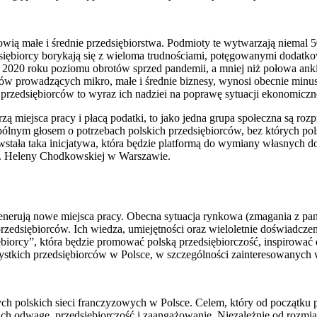
owią małe i średnie przedsiębiorstwa. Podmioty te wytwarzają niemal 
dsiębiorcy borykają się z wieloma trudnościami, potęgowanymi dodatk
2020 roku poziomu obrotów sprzed pandemii, a mniej niż połowa ankie
 prowadzących mikro, małe i średnie biznesy, wynosi obecnie minus 7
 przedsiębiorców to wyraz ich nadziei na poprawę sytuacji ekonomiczn
ą miejsca pracy i płacą podatki, to jako jedna grupa społeczna są rozpr
lnym głosem o potrzebach polskich przedsiębiorców, bez których pols
powstała taka inicjatywa, która będzie platformą do wymiany własnych
m. Heleny Chodkowskiej w Warszawie.
 generują nowe miejsca pracy. Obecna sytuacja rynkowa (zmagania z p
rzedsiębiorców. Ich wiedza, umiejętności oraz wieloletnie doświadcze
orcy”, która będzie promować polską przedsiębiorczość, inspirować d
szystkich przedsiębiorców w Polsce, w szczególności zainteresowanych
ych polskich sieci franczyzowych w Polsce. Celem, który od początku 
ich odwagę, przedsiębiorczość i zaangażowanie. Niezależnie od rozmia