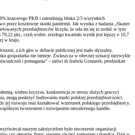
50% krajowego PKB i zatrudniają blisko 2/3 wszystkich
owo przez kosztowne skutki pandemii. Jak wynika z badania „Skaner
towanych przedsiębiorców liczyła, że uda im się to zrobić w tym
9,22 pkt., czyli wobec zeszłego kwartału wynik jest lepszy o 10,7
ej w kraju.
oszeni, a ich głos w debacie publicznej jest mało słyszalny.
ka gospodarka nie istnieje. Zwłaszcza w obecnej sytuacji niezwykle
 doświadczeń i pomagania” – mówi dr Izabela Gontarek, prodziekan
andemią, widmo kryzysu, konkurencja ze strony dużych graczy)
nia, mogą posłużyć budowaniu marki polskiej przedsiębiorczości.
o jej rozwoju oraz kształtować wizerunek polskiego przedsiębiorcy.
 wspólnym tworzeniem i rozwijaniem niezależnego handlu.
przyświecał naszym założycielom było stworzenie organizacji
rów czy obrotów firmy, staramy się być partnerem i doradcą. Dziś w