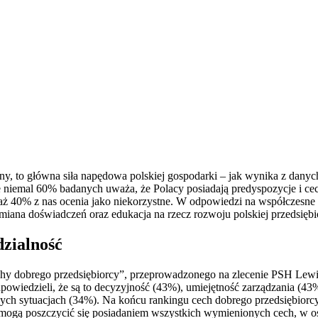
liony, to główna siła napędowa polskiej gospodarki – jak wynika z da
niemal 60% badanych uważa, że Polacy posiadają predyspozycje i cech
aż 40% z nas ocenia jako niekorzystne. W odpowiedzi na współczesne 
ymiana doświadczeń oraz edukacja na rzecz rozwoju polskiej przedsiębi
dzialność
Cechy dobrego przedsiębiorcy”, przeprowadzonego na zlecenie PSH Lew
powiedzieli, że są to decyzyjność (43%), umiejętność zarządzania (43%
nych sytuacjach (34%). Na końcu rankingu cech dobrego przedsiębiorcy
mogą poszczycić się posiadaniem wszystkich wymienionych cech, w ost