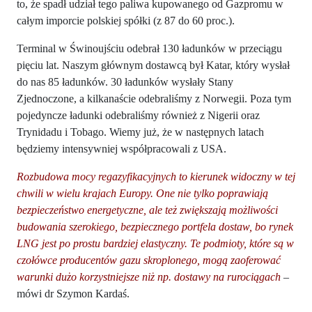
to, że spadł udział tego paliwa kupowanego od Gazpromu w
całym imporcie polskiej spółki (z 87 do 60 proc.).
Terminal w Świnoujściu odebrał 130 ładunków w przeciągu
pięciu lat. Naszym głównym dostawcą był Katar, który wysłał
do nas 85 ładunków. 30 ładunków wysłały Stany
Zjednoczone, a kilkanaście odebraliśmy z Norwegii. Poza tym
pojedyncze ładunki odebraliśmy również z Nigerii oraz
Trynidadu i Tobago. Wiemy już, że w następnych latach
będziemy intensywniej współpracowali z USA.
Rozbudowa mocy regazyfikacyjnych to kierunek widoczny w tej
chwili w wielu krajach Europy. One nie tylko poprawiają
bezpieczeństwo energetyczne, ale też zwiększają możliwości
budowania szerokiego, bezpiecznego portfela dostaw, bo rynek
LNG jest po prostu bardziej elastyczny. Te podmioty, które są w
czołówce producentów gazu skroplonego, mogą zaoferować
warunki dużo korzystniejsze niż np. dostawy na rurociągach
–
mówi dr Szymon Kardaś.