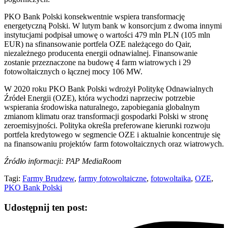
PKO Bank Polski konsekwentnie wspiera transformację
energetyczną Polski. W lutym bank w konsorcjum z dwoma innymi
instytucjami podpisał umowę o wartości 479 mln PLN (105 mln
EUR) na sfinansowanie portfela OZE należącego do Qair,
niezależnego producenta energii odnawialnej. Finansowanie
zostanie przeznaczone na budowę 4 farm wiatrowych i 29
fotowoltaicznych o łącznej mocy 106 MW.
W 2020 roku PKO Bank Polski wdrożył Politykę Odnawialnych
Źródeł Energii (OZE), która wychodzi naprzeciw potrzebie
wspierania środowiska naturalnego, zapobiegania globalnym
zmianom klimatu oraz transformacji gospodarki Polski w stronę
zeroemisyjności. Polityka określa preferowane kierunki rozwoju
portfela kredytowego w segmencie OZE i aktualnie koncentruje się
na finansowaniu projektów farm fotowoltaicznych oraz wiatrowych.
Źródło informacji: PAP MediaRoom
Tagi:
Farmy Brudzew
,
farmy fotowoltaiczne
,
fotowoltaika
,
OZE
,
PKO Bank Polski
Udostępnij ten post: