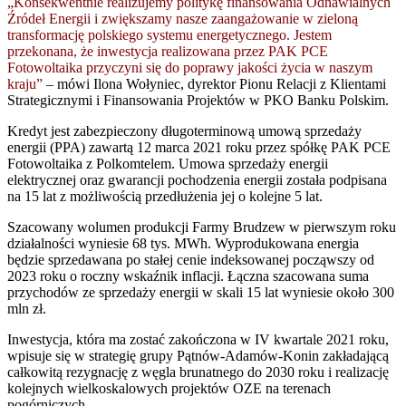
„Konsekwentnie realizujemy politykę finansowania Odnawialnych
Źródeł Energii i zwiększamy nasze zaangażowanie w zieloną
transformację polskiego systemu energetycznego. Jestem
przekonana, że inwestycja realizowana przez PAK PCE
Fotowoltaika przyczyni się do poprawy jakości życia w naszym
kraju”
– mówi Ilona Wołyniec, dyrektor Pionu Relacji z Klientami
Strategicznymi i Finansowania Projektów w PKO Banku Polskim.
Kredyt jest zabezpieczony długoterminową umową sprzedaży
energii (PPA) zawartą 12 marca 2021 roku przez spółkę PAK PCE
Fotowoltaika z Polkomtelem. Umowa sprzedaży energii
elektrycznej oraz gwarancji pochodzenia energii została podpisana
na 15 lat z możliwością przedłużenia jej o kolejne 5 lat.
Szacowany wolumen produkcji Farmy Brudzew w pierwszym roku
działalności wyniesie 68 tys. MWh. Wyprodukowana energia
będzie sprzedawana po stałej cenie indeksowanej począwszy od
2023 roku o roczny wskaźnik inflacji. Łączna szacowana suma
przychodów ze sprzedaży energii w skali 15 lat wyniesie około 300
mln zł.
Inwestycja, która ma zostać zakończona w IV kwartale 2021 roku,
wpisuje się w strategię grupy Pątnów-Adamów-Konin zakładającą
całkowitą rezygnację z węgla brunatnego do 2030 roku i realizację
kolejnych wielkoskalowych projektów OZE na terenach
pogórniczych.