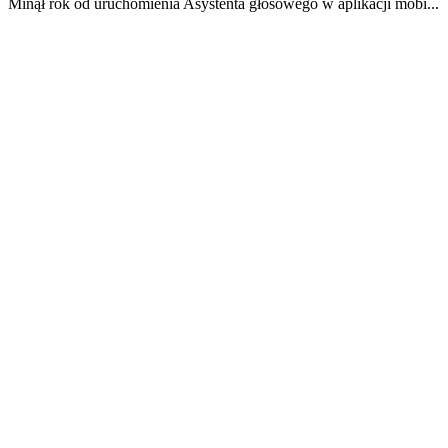
Minął rok od uruchomienia Asystenta głosowego w aplikacji mobi...