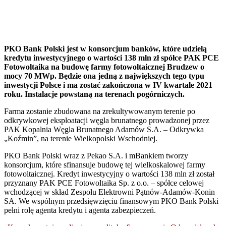
PKO Bank Polski jest w konsorcjum banków, które udzielą
kredytu inwestycyjnego o wartości 138 mln zł spółce PAK PCE
Fotowoltaika na budowę farmy fotowoltaicznej Brudzew o
mocy 70 MWp. Będzie ona jedną z największych tego typu
inwestycji Polsce i ma zostać zakończona w
IV kwartale 2021
roku. Instalacje powstaną na terenach pogórniczych.
Farma zostanie zbudowana na zrekultywowanym terenie po
odkrywkowej eksploatacji węgla brunatnego prowadzonej przez
PAK Kopalnia Węgla Brunatnego Adamów S.A. – Odkrywka
„Koźmin”, na terenie Wielkopolski Wschodniej.
PKO Bank Polski wraz z Pekao S.A. i mBankiem tworzy
konsorcjum, które sfinansuje budowę tej wielkoskalowej farmy
fotowoltaicznej. Kredyt inwestycyjny o wartości 138 mln zł został
przyznany PAK PCE Fotowoltaika Sp. z o.o. – spółce celowej
wchodzącej w skład Zespołu Elektrowni Pątnów-Adamów-Konin
SA. We wspólnym przedsięwzięciu finansowym PKO Bank Polski
pełni rolę agenta kredytu i agenta zabezpieczeń.